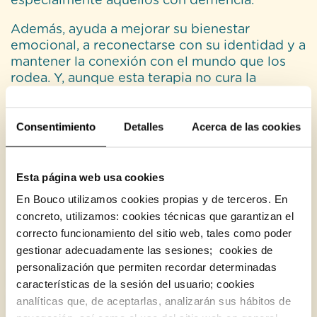
especialmente aquellos con demencia.
Además, ayuda a mejorar su bienestar
emocional, a reconectarse con su identidad y a
mantener la conexión con el mundo que los
rodea. Y, aunque esta terapia no cura la
demencia o el Alzheimer, puede hacer que
vivir con estas enfermedades sea un poco más
Consentimiento
Detalles
Acerca de las cookies
llevadero.
Esta página web usa cookies
En Bouco utilizamos cookies propias y de terceros. En
concreto, utilizamos: cookies técnicas que garantizan el
correcto funcionamiento del sitio web, tales como poder
Categorías
gestionar adecuadamente las sesiones; cookies de
personalización que permiten recordar determinadas
Todos
Ayudas y legislación
Bouco
características de la sesión del usuario; cookies
Cuerpo y mente
analíticas que, de aceptarlas, analizarán sus hábitos de