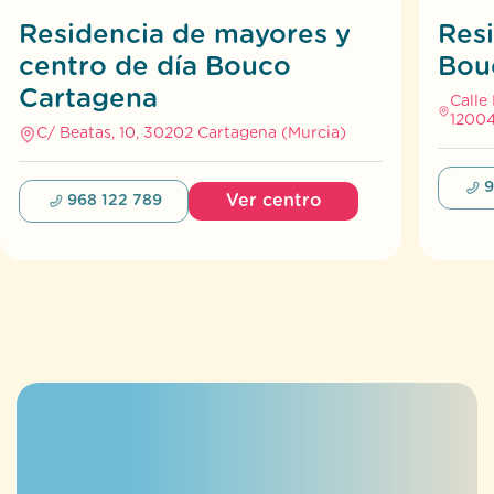
9
Ver centro
968 122 789
¿Tienes dudas?
Contacta con nosotros
Si necesitas más información sobre