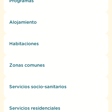
Habitaciones
Zonas comunes
Servicios socio-sanitarios
Servicios residenciales
Médico
Otros servicios
Enfermería
Servicio de desayuno en las
habitaciones
Fisioterapeutas
Peluquería