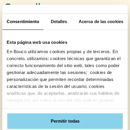
marca el valor diferencial de esta residencia en
primera línea de costa, que también ofrece a
nuestros residentes zonas ajardinadas junto a
Consentimiento
Detalles
Acerca de las cookies
la piscina, gimnasio, salas de estar, sala de
actividades, biblioteca y capilla.
Esta página web usa cookies
Residentes y visitantes pueden navegar por
internet en todas las zonas gracias a nuestra
En Bouco utilizamos cookies propias y de terceros. En
red WIFI. Además, también disponemos de
concreto, utilizamos: cookies técnicas que garantizan el
instalaciones de tipo sanitario como las de la
correcto funcionamiento del sitio web, tales como poder
Unidad Protegida de Alzheimer y otras
gestionar adecuadamente las sesiones; cookies de
demencias así como la sala Snoezelen, lo
personalización que permiten recordar determinadas
último en terapias e innovación para
características de la sesión del usuario; cookies
estimulación sensorial.
analíticas que, de aceptarlas, analizarán sus hábitos de
navegación, así como el uso del sitio web en general
para recopilar estadísticas que permitirán la mejora de
Solicita información sin compromiso
nuestros servicios y mostrarte contenido útil.
Al hacer clic en “Aceptar cookies”, usted acepta todas
Permitir todas
las cookies del sitio web. Por otro lado, si hace clic en