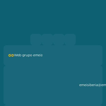
Web grupo
emeis
emeisiberia@em
Paseo del
General
Martínez
Campos,
46 7ª
planta.
28010
Madrid