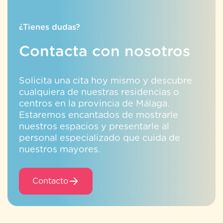
¿Tienes dudas?
Contacta con nosotros
Solicita una cita hoy mismo y descubre
cualquiera de nuestras residencias o
centros en la provincia de Málaga.
Estaremos encantados de mostrarle
nuestros espacios y presentarle al
personal especializado que cuida de
nuestros mayores.
Contacto