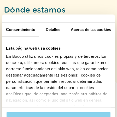
Dónde estamos
Entendemos que la cercanía y el entorno son
claves para su tranquilidad. Por ello, Bouco
Consentimiento
Detalles
Acerca de las cookies
sitúa sus centros en los puntos más
emblemáticos de Marbella, permitiendo que
sus familiares disfruten de un entorno
Esta página web usa cookies
privilegiado y bien comunicado para ofrecer el
En Bouco utilizamos cookies propias y de terceros. En
máximo confort en el corazón de la Costa del
concreto, utilizamos: cookies técnicas que garantizan el
Sol.
correcto funcionamiento del sitio web, tales como poder
gestionar adecuadamente las sesiones; cookies de
personalización que permiten recordar determinadas
características de la sesión del usuario; cookies
analíticas que, de aceptarlas, analizarán sus hábitos de
navegación, así como el uso del sitio web en general
para recopilar estadísticas que permitirán la mejora de
nuestros servicios y mostrarte contenido útil.