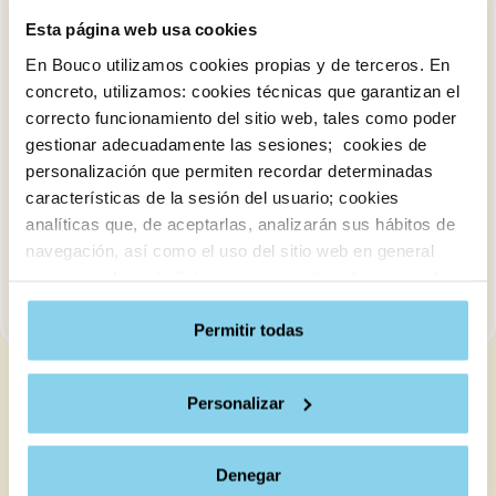
Esta página web usa cookies
En Bouco utilizamos cookies propias y de terceros. En
concreto, utilizamos: cookies técnicas que garantizan el
correcto funcionamiento del sitio web, tales como poder
gestionar adecuadamente las sesiones; cookies de
personalización que permiten recordar determinadas
características de la sesión del usuario; cookies
analíticas que, de aceptarlas, analizarán sus hábitos de
navegación, así como el uso del sitio web en general
Residencia de mayores y
para recopilar estadísticas que permitirán la mejora de
Centro de día Bouco Lugo
nuestros servicios y mostrarte contenido útil.
Al hacer clic en “Aceptar cookies”, usted acepta todas
Permitir todas
las cookies del sitio web. Por otro lado, si hace clic en
“Configurar cookies”, podrá configurar y aceptar el tipo
Personalizar
Especializados en su bienestar
de cookies que se instalarán en su navegador o por el
contrario puede “Denegar” por lo que rechazará el uso de
Líderes en el cuidado de
todas ellas, sin perjuicio de que existen cookies de
Denegar
obligatoria aceptación, debido a que son necesarias para