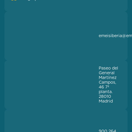
emeisiberia@em
Paseo del
General
Martínez
Campos,
46 7ª
planta.
28010
Madrid
900 264