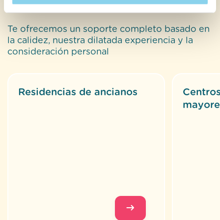
mayores
el correcto funcionamiento de este sitio web. Para saber
más sobre las cookies, consulte nuestra
política de
Te ofrecemos un soporte completo basado en
cookies
.
la calidez, nuestra dilatada experiencia y la
consideración personal
Residencias de ancianos
Centros
mayore