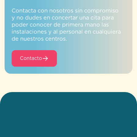
Contacta con nosotros sin compromiso
y no dudes en concertar una cita para
poder conocer de primera mano las
instalaciones y al personal en cualquiera
de nuestros centros.
Contacto