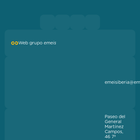
Web grupo
emeis
emeisiberia@em
Paseo del
General
Martínez
Campos,
46 7ª