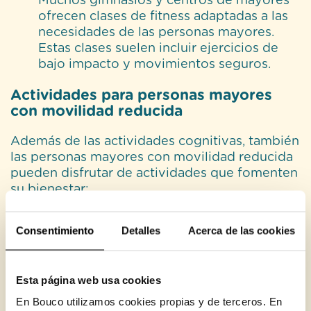
Muchos gimnasios y centros de mayores
ofrecen clases de fitness adaptadas a las
necesidades de las personas mayores.
Estas clases suelen incluir ejercicios de
bajo impacto y movimientos seguros.
Actividades para personas mayores
con movilidad reducida
Además de las actividades cognitivas, también
las personas mayores con movilidad reducida
pueden disfrutar de actividades que fomenten
su bienestar:
Ejercicios de silla
: Se pueden realizar
Consentimiento
Detalles
Acerca de las cookies
ejercicios de resistencia con bandas
elásticas o pesos ligeros mientras estás
sentado.
Esta página web usa cookies
Terapia ocupacional
: Un terapeuta
ocupacional puede proporcionar
En Bouco utilizamos cookies propias y de terceros. En