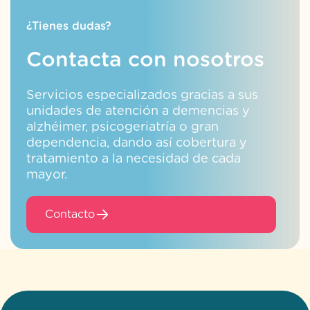
¿Tienes dudas?
Contacta con nosotros
Servicios especializados gracias a sus
unidades de atención a demencias y
alzhéimer, psicogeriatría o gran
dependencia, dando así cobertura y
tratamiento a la necesidad de cada
mayor.
Contacto