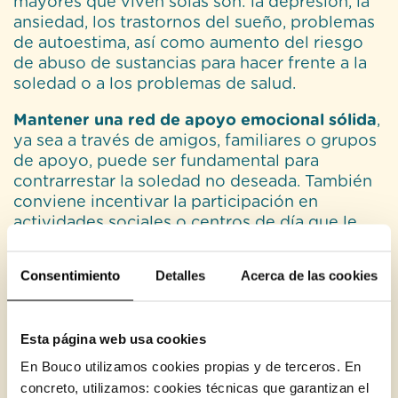
mayores que viven solas son: la depresión, la
ansiedad, los trastornos del sueño, problemas
de autoestima, así como aumento del riesgo
de abuso de sustancias para hacer frente a la
soledad o a los problemas de salud.
Mantener una red de apoyo emocional sólida
,
ya sea a través de amigos, familiares o grupos
de apoyo, puede ser fundamental para
contrarrestar la soledad no deseada. También
conviene incentivar la participación en
actividades sociales o centros de día que le
permitan estar más tiempo acompañado,
reduciendo así la soledad y fortaleciendo el
Consentimiento
Detalles
Acerca de las cookies
bienestar emocional.
Beneficios de los Centros de
Esta página web usa cookies
Día para personas mayores
En Bouco utilizamos cookies propias y de terceros. En
que viven solas en casa
concreto, utilizamos: cookies técnicas que garantizan el