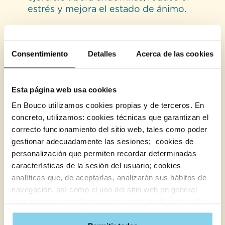
estrés y mejora el estado de ánimo.
Favorecen la socialización: si los
ejercicios se realizan en grupo, se
estimula la interacción a la vez que
Consentimiento
Detalles
Acerca de las cookies
combatimos la sensación de aislamiento.
En Bouco, entendemos que el movimiento es
Esta página web usa cookies
una parte esencial del envejecimiento
En Bouco utilizamos cookies propias y de terceros. En
saludable. Por eso, nuestras residencias y
concreto, utilizamos: cookies técnicas que garantizan el
centros de día cuentan con espacios
correcto funcionamiento del sitio web, tales como poder
adaptados y
programas de psicomotricidad
gestionar adecuadamente las sesiones; cookies de
guiados por terapeutas especializados, que
personalización que permiten recordar determinadas
combinan ejercicios físicos, cognitivos y
características de la sesión del usuario; cookies
emocionales. Actividades como estas —junto
analíticas que, de aceptarlas, analizarán sus hábitos de
con los ejercicios para fortalecer las piernas en
personas mayores— contribuyen a mantener la
navegación, así como el uso del sitio web en general
vitalidad, la autoestima y la independencia
para recopilar estadísticas que permitirán la mejora de
durante más tiempo.
nuestros servicios y mostrarte contenido útil.