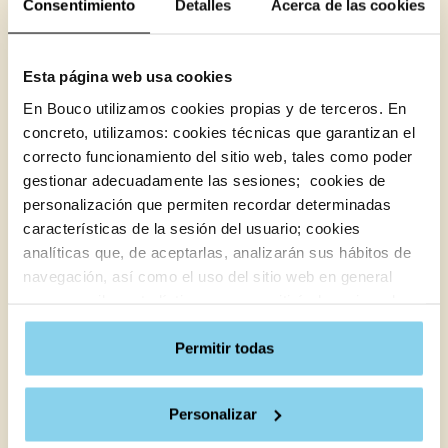
Consentimiento
Estiramiento en personas mayores:
Detalles
Acerca de las cookies
Ejercicios y rutinas
Leer noticia
Esta página web usa cookies
En Bouco utilizamos cookies propias y de terceros. En
23/06/2026
concreto, utilizamos: cookies técnicas que garantizan el
correcto funcionamiento del sitio web, tales como poder
gestionar adecuadamente las sesiones; cookies de
personalización que permiten recordar determinadas
características de la sesión del usuario; cookies
Beneficios del dibujo en personas mayores
analíticas que, de aceptarlas, analizarán sus hábitos de
Leer noticia
navegación, así como el uso del sitio web en general
para recopilar estadísticas que permitirán la mejora de
nuestros servicios y mostrarte contenido útil.
15/06/2026
Al hacer clic en “Aceptar cookies”, usted acepta todas
Permitir todas
las cookies del sitio web. Por otro lado, si hace clic en
“Configurar cookies”, podrá configurar y aceptar el tipo
Personalizar
de cookies que se instalarán en su navegador o por el
contrario puede “Denegar” por lo que rechazará el uso de