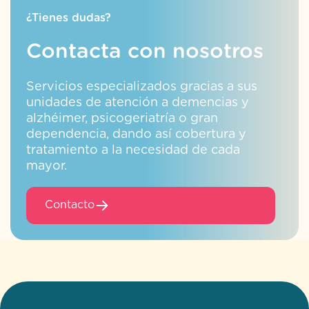
¿Tienes dudas?
Contacta con nosotros
Servicios especializados gracias a sus
unidades de atención a demencias y
alzhéimer, psicogeriatría o gran
dependencia, dando así cobertura y
tratamiento a la necesidad de cada
mayor.
Contacto