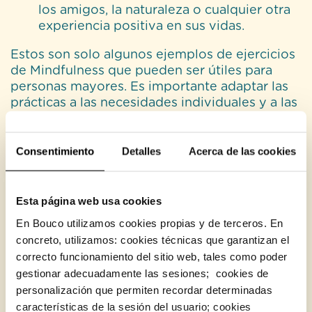
los amigos, la naturaleza o cualquier otra
experiencia positiva en sus vidas.
Estos son solo algunos ejemplos de ejercicios
de Mindfulness que pueden ser útiles para
personas mayores. Es importante adaptar las
prácticas a las necesidades individuales y a las
capacidades físicas de cada persona, y
fomentar una actitud de apertura y aceptación
hacia la experiencia presente.
Consentimiento
Detalles
Acerca de las cookies
Cuándo son convenientes las
Esta página web usa cookies
técnicas de Mindfulness en
En Bouco utilizamos cookies propias y de terceros. En
mayores
concreto, utilizamos: cookies técnicas que garantizan el
correcto funcionamiento del sitio web, tales como poder
Las técnicas de Mindfulness para personas
gestionar adecuadamente las sesiones; cookies de
mayores son
particularmente convenientes en
personalización que permiten recordar determinadas
momentos de transición, desafío emocional o
características de la sesión del usuario; cookies