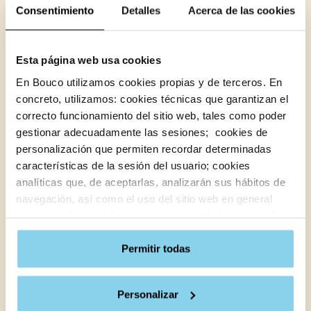
Consentimiento
Detalles
Acerca de las cookies
ella, será necesario buscar atención médica de
inmediato.
Mantener un estilo de vida saludable
Esta página web usa cookies
En Bouco utilizamos cookies propias y de terceros. En
Una dieta equilibrada, ejercicio regular y
concreto, utilizamos: cookies técnicas que garantizan el
desarrollar un
envejecimiento activo
son
correcto funcionamiento del sitio web, tales como poder
fundamentales para mantener la salud del
gestionar adecuadamente las sesiones; cookies de
corazón.
personalización que permiten recordar determinadas
Cuidados profesionales para
características de la sesión del usuario; cookies
analíticas que, de aceptarlas, analizarán sus hábitos de
una persona con marcapasos
navegación, así como el uso del sitio web en general
para recopilar estadísticas que permitirán la mejora de
Cuando se trata de cuidar a una persona
nuestros servicios y mostrarte contenido útil.
mayor que tiene un marcapasos, en los centros
Al hacer clic en “Aceptar cookies”, usted acepta todas
Permitir todas
y residencias Bouco realizamos cuidados
las cookies del sitio web. Por otro lado, si hace clic en
específicos para garantizar su bienestar y
“Configurar cookies”, podrá configurar y aceptar el tipo
seguridad.
Personalizar
de cookies que se instalarán en su navegador o por el