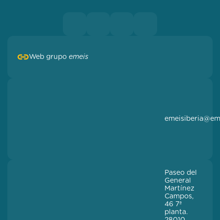
Web grupo
emeis
emeisiberia@em
Paseo del
General
Martínez
Campos,
46 7ª
planta.