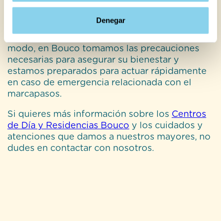
contrario puede “Denegar” por lo que rechazará el uso de
Al margen del seguimiento médico, nuestro
todas ellas, sin perjuicio de que existen cookies de
personal es conocedor de esta condición
Denegar
particular del residente y de los riesgos de un
obligatoria aceptación, debido a que son necesarias para
marcapasos en personas mayores. De este
el correcto funcionamiento de este sitio web. Para saber
modo, en Bouco tomamos las precauciones
más sobre las cookies, consulte nuestra
política de
necesarias para asegurar su bienestar y
cookies
.
estamos preparados para actuar rápidamente
en caso de emergencia relacionada con el
marcapasos.
Si quieres más información sobre los
Centros
de Día y Residencias Bouco
y los cuidados y
atenciones que damos a nuestros mayores, no
dudes en contactar con nosotros.