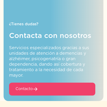
¿Tienes dudas?
Contacta con nosotros
Servicios especializados gracias a sus
unidades de atención a demencias y
alzhéimer, psicogeriatría o gran
dependencia, dando así cobertura y
tratamiento a la necesidad de cada
mayor.
Contacto