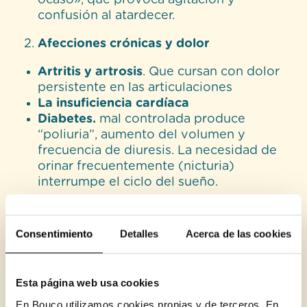
ocaso», que provoca agitación y
confusión al atardecer.
Afecciones crónicas y dolor
Artritis y artrosis
. Que cursan con dolor
persistente en las articulaciones
La insuficiencia cardíaca
Diabetes.
mal controlada produce
“poliuria”, aumento del volumen y
frecuencia de diuresis. La necesidad de
orinar frecuentemente (nicturia)
interrumpe el ciclo del sueño.
Problemas respiratorios y endocrinos
Consentimiento
Detalles
Acerca de las cookies
Apnea Obstructiva del Sueño y
Trastornos de la función del tiroides.
Salud mental
Esta página web usa cookies
En Bouco utilizamos cookies propias y de terceros. En